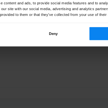
e content and ads, to provide social media features and to analy
ing - On-site staff at all times - Guard dogs for added
 our site with our social media, advertising and analytics partn
val
 provided to them or that they’ve collected from your use of their
Deny
Parked from 7/20/26