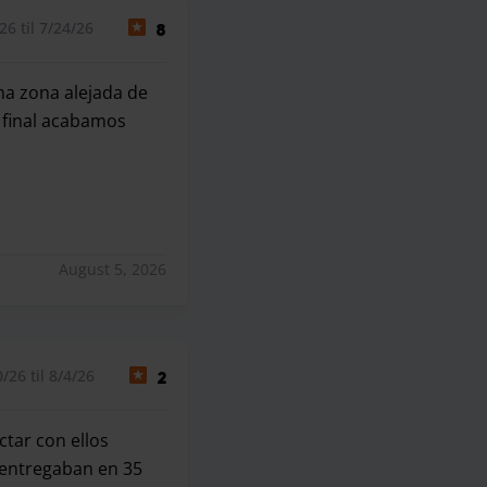
6 til 7/24/26
8
una zona alejada de
 final acabamos
n una zona alejada de dónde habíamos quedado. No nos llamó
August 5, 2026
26 til 8/4/26
2
ctar con ellos
 entregaban en 35