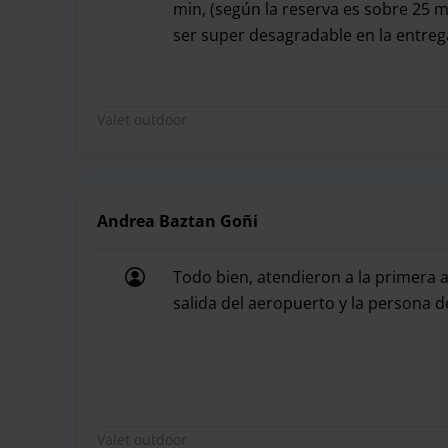
min, (según la reserva es sobre 25 
ser super desagradable en la entrega
No volveré a usar este servicio, la 
Valet outdoor
Andrea Baztan Goñi
Todo bien, atendieron a la primera 
salida del aeropuerto y la persona 
Todo bien, atendieron a la primera 
Valet outdoor