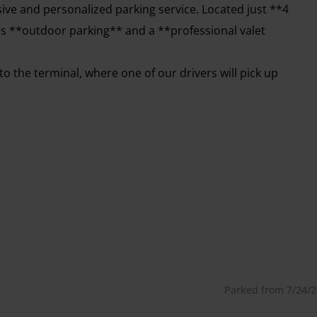
sive and personalized parking service. Located just **4
ers **outdoor parking** and a **professional valet
 to the terminal, where one of our drivers will pick up
ty. Upon your return, your car will be returned to you at
ur journey without delay.
**24/7**, ensuring a smooth experience regardless of
e car. If you are carrying valuables, please notify the
h hour of delay. You can request an invoice to claim from
Parked from 7/24/26
 charge will be applied to the late fee.