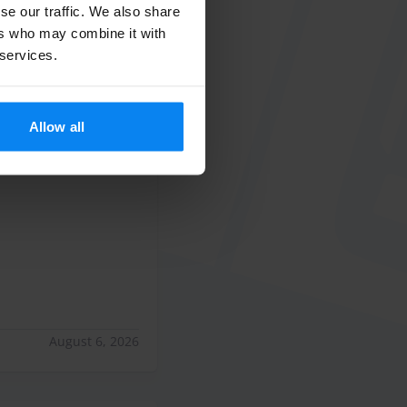
se our traffic. We also share
ers who may combine it with
August 7, 2026
 services.
Allow all
 til 7/29/26
10
August 6, 2026