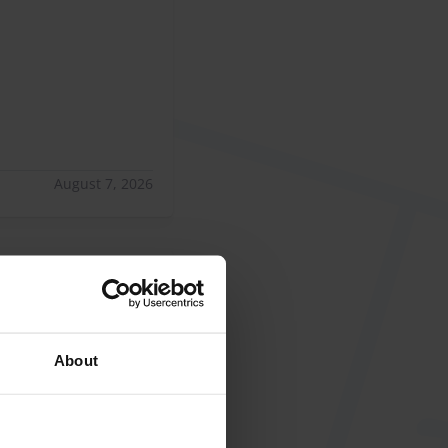
August 7, 2026
26 til 8/5/26
4
esperando 50 minutos
About
sperando 50 minutos el coche y encima no me contestaban e