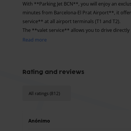
With **Parking Jet BCN**, you will enjoy an exclu
minutes from Barcelona-El Prat Airport**, it off
service** at all airport terminals (T1 and T2).
The **valet service** allows you to drive directly
your vehicle and take it to a secure parking facili
Read more
the agreed meeting point, so you can continue yo
For your convenience, Parking Jet BCN operates 
your flight schedule.
Rating and reviews
Important information:
The maximum vehicle length is 5 meters.
We are not responsible for valuables left inside th
All ratings (812)
driver and the booking process.
Flight delays: A €5 charge will be applied for eac
the airline.
Anónimo
If your pick-up is after 1:00 a.m., an additional €10