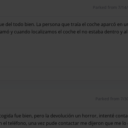
Parked from 7/14/2
 fue del todo bien. La persona que traía el coche aparcó en 
mó y cuando localizamos el coche el no estaba dentro y al
 fue del todo bien. La persona que traía el coche aparcó e
Parked from 7/30/
ecogida fue bien, pero la devolución un horror, intenté conta
 el teléfono, una vez pude contactar me dijeron que me lo