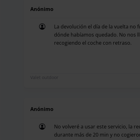
Anónimo
La devolución el día de la vuelta no
dónde habíamos quedado. No nos lla
recogiendo el coche con retraso.
La devolución el día de la vuelta no
Valet outdoor
Anónimo
No volveré a usar este servicio, la r
durante más de 20 min y no cogieron