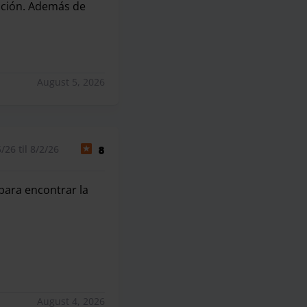
lución. Además de
ntactar con ellos durante más de 20 min y no cogieron el te
August 5, 2026
26 til 8/2/26
8
para encontrar la
ara encontrar la salida del aeropuerto y la persona de con
August 4, 2026