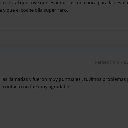
min). Total que tuve que esperar casi una hora para la devo
 y que el coche olía super raro.
recogida fue bien, pero la devolución un horror, intenté co
Parked from 7/25/
a las llamadas y fueron muy puntuales , tuvimos problemas 
de contacto no fue muy agradable..
a las llamadas y fueron muy puntuales , tuvimos problemas p