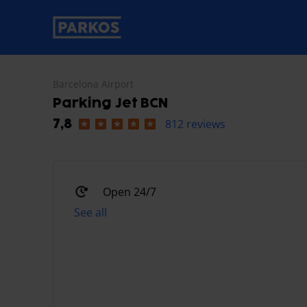
primary-navigation-label
Barcelona Airport
Parking Jet BCN
812 reviews
7,8
Open 24/7
See all