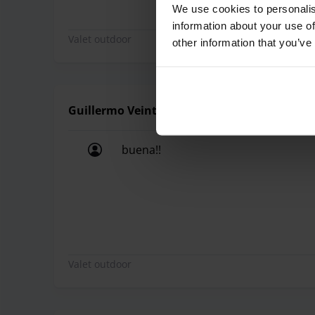
We use cookies to personalis
- 24/7 security surveillance - CCTV cameras & light
information about your use of
protection - Video inspection of the car upon arri
Valet outdoor
other information that you’ve
Guillermo Veintemilla
buena!!
buena!!
Valet outdoor