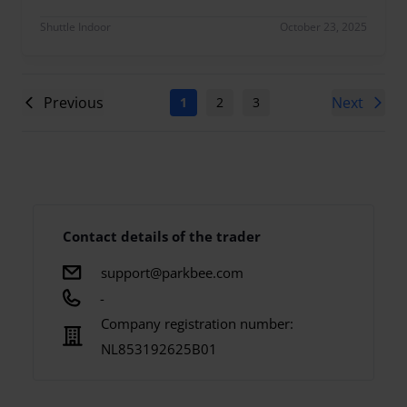
Beste klant, bedankt dat je dit met ons hebt gedeel
Shuttle Indoor
October 23, 2025
Previous
Next
1
2
3
4
5
6
7
Contact details of the trader
support@parkbee.com
-
Company registration number:
NL853192625B01