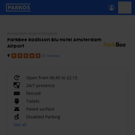
primary-navigation-label
menu
Amsterdam Airport (Schiphol)
ParkBee Radisson Blu Hotel Amsterdam
Airport
41 reviews
9
Open from 06:45 to 22:15
24/7 presence
Fenced
Toilets
Paved surface
Disabled Parking
See all