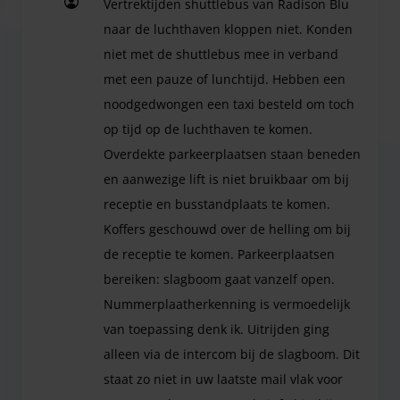
Vertrektijden shuttlebus van Radison Blu
— a great start to your journey.
naar de luchthaven kloppen niet. Konden
niet met de shuttlebus mee in verband
met een pauze of lunchtijd. Hebben een
At the Radisson Blu Hotel Amsterdam Airport, you park
noodgedwongen een taxi besteld om toch
your car indoors in the hotel’s parking facility.
Please note:
Radisson Blu Hotel charges a one-time fee of €5 per person
op tijd op de luchthaven te komen.
for the shuttle bus.
Overdekte parkeerplaatsen staan beneden
en aanwezige lift is niet bruikbaar om bij
receptie en busstandplaats te komen.
Koffers geschouwd over de helling om bij
de receptie te komen. Parkeerplaatsen
bereiken: slagboom gaat vanzelf open.
Nummerplaatherkenning is vermoedelijk
van toepassing denk ik. Uitrijden ging
alleen via de intercom bij de slagboom. Dit
staat zo niet in uw laatste mail vlak voor