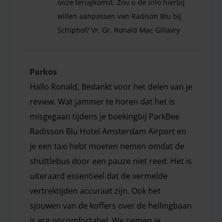
onze terugkomst. Zou u de info hierbij
willen aanpassen van Radison Blu bij
Schiphol? Vr. Gr. Ronald Mac Gillavry
Vertrektijden shuttlebus van Radison Blu naar de
Parkos
Hallo Ronald, Bedankt voor het delen van je
review. Wat jammer te horen dat het is
misgegaan tijdens je boekingbij ParkBee
Radisson Blu Hotel Amsterdam Airport en
je een taxi hebt moeten nemen omdat de
shuttlebus door een pauze niet reed. Het is
uiteraard essentieel dat de vermelde
vertrektijden accuraat zijn. Ook het
sjouwen van de koffers over de hellingbaan
is erg oncomfortabel. We nemen je