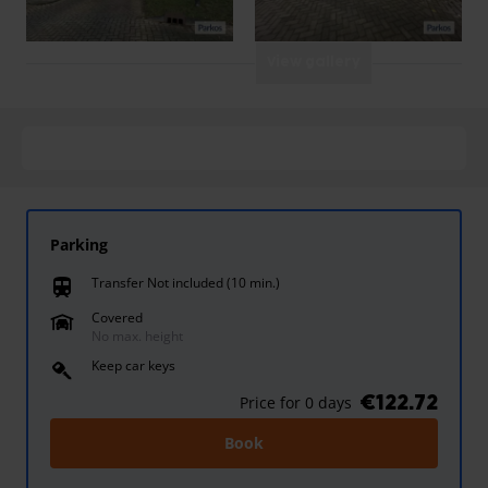
View gallery
Parking
Transfer Not included (10 min.)
train
Covered
No max. height
Keep car keys
€122.72
Price for 0 days
Book