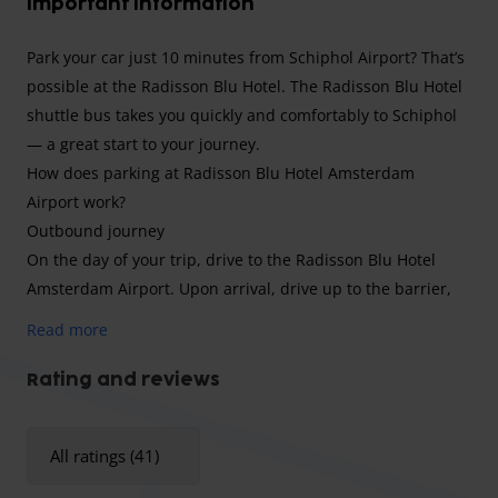
Important information
Park your car just 10 minutes from Schiphol Airport? That’s
possible at the Radisson Blu Hotel. The Radisson Blu Hotel
shuttle bus takes you quickly and comfortably to Schiphol
— a great start to your journey.
How does parking at Radisson Blu Hotel Amsterdam
Airport work?
Outbound journey
On the day of your trip, drive to the Radisson Blu Hotel
Amsterdam Airport. Upon arrival, drive up to the barrier,
which you can open using the button in your confirmation
Read more
email. Keep left when entering and park your car on the
ground floor.
Rating and reviews
After parking your car, you can use the Radisson Blu Hotel
All ratings (41)
shuttle bus.
Please note:
Radisson Blu Hotel charges a one-
time fee of €5 per person for the shuttle bus. Shuttle bus