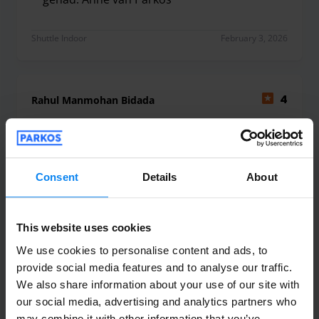
Hallo Ronald, Bedankt voor het delen van je review
Shuttle Indoor
February 3, 2026
Rahul Manmohan Bidada
4
Parked from 10/12/25 til 11/27/25
No clear procedure or instructions from
Consent
Details
About
parkos about how to open barricade at
parking and hotel staff was also not
helpful at all. It was not good experience,
This website uses cookies
No clear procedure or instructions from parkos ab
We use cookies to personalise content and ads, to
provide social media features and to analyse our traffic.
Parkos
We also share information about your use of our site with
Hey Rahul, thank you for your review. Sorry
our social media, advertising and analytics partners who
may combine it with other information that you’ve