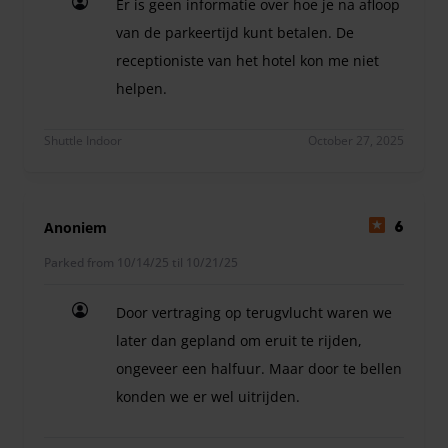
Er is geen informatie over hoe je na afloop
van de parkeertijd kunt betalen. De
receptioniste van het hotel kon me niet
helpen.
Er is geen informatie over hoe je na afloop van d
Shuttle Indoor
October 27, 2025
Anoniem
6
Parked from 10/14/25 til 10/21/25
Door vertraging op terugvlucht waren we
later dan gepland om eruit te rijden,
ongeveer een halfuur. Maar door te bellen
konden we er wel uitrijden.
Door vertraging op terugvlucht waren we later da