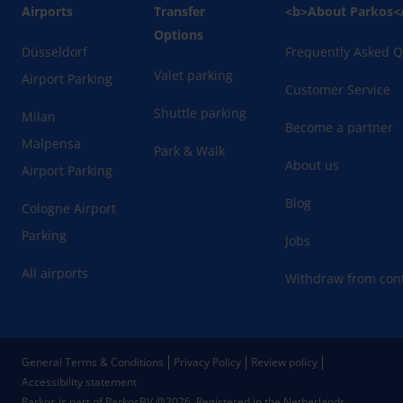
Airports
Transfer
<b>About Parkos<
Options
Düsseldorf
Frequently Asked Q
Valet parking
Airport Parking
Customer Service
Shuttle parking
Milan
Become a partner
Malpensa
Park & Walk
About us
Airport Parking
Blog
Cologne Airport
Parking
Jobs
All airports
Withdraw from cont
General Terms & Conditions
Privacy Policy
Review policy
Accessibility statement
Parkos is part of ParkosBV @2026. Registered in the Netherlands.