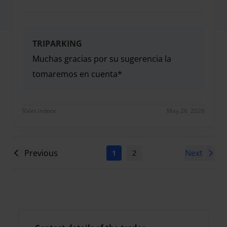
Muy amables y muy apañados. Por poner algo que 
TRIPARKING
Muchas gracias por su sugerencia la
tomaremos en cuenta*
Muchas gracias por su sugerencia la tomaremos e
Valet indoor
May 26, 2026
Previous
Next
1
2