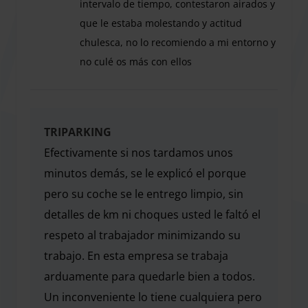
intervalo de tiempo, contestaron airados y
an on-site office for customer assistance. Enhance your
que le estaba molestando y actitud
stay with optional services such as: Exterior wash to make
chulesca, no lo recomiendo a mi entorno y
your car shine on return Interior vacuuming for a fresh,
no culé os más con ellos
clean feel Deep cleaning packages for full vehicle
Muy negativo , desde aviso que llegamos y nos di
restoration Tire pressure check for added safety Night
service for flexible travel schedules We accommodate all
vehicle types—from compact cars to vans—making
TRIPARKING
TRIPARKING a flexible solution for every traveler.
Efectivamente si nos tardamos unos
minutos demás, se le explicó el porque
pero su coche se le entrego limpio, sin
detalles de km ni choques usted le faltó el
respeto al trabajador minimizando su
trabajo. En esta empresa se trabaja
arduamente para quedarle bien a todos.
Un inconveniente lo tiene cualquiera pero