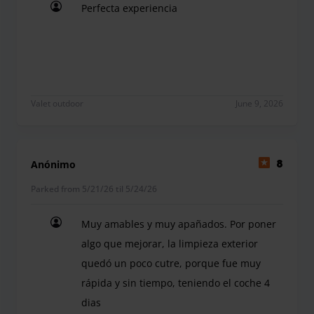
Perfecta experiencia
Perfecta experiencia
Valet outdoor
June 9, 2026
Anónimo
8
Parked from 5/21/26 til 5/24/26
Muy amables y muy apañados. Por poner
algo que mejorar, la limpieza exterior
quedó un poco cutre, porque fue muy
rápida y sin tiempo, teniendo el coche 4
dias