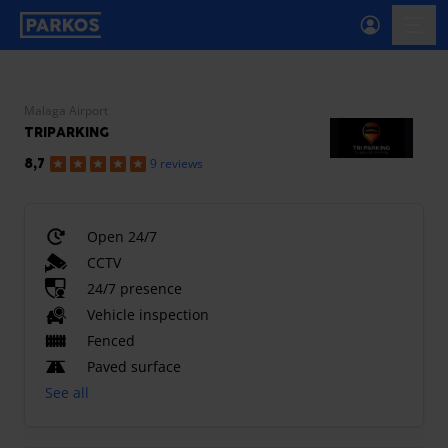
primary-navigation-label
menu
Malaga Airport
TRIPARKING
9 reviews
8,7
Open 24/7
CCTV
24/7 presence
Vehicle inspection
Fenced
Paved surface
See all