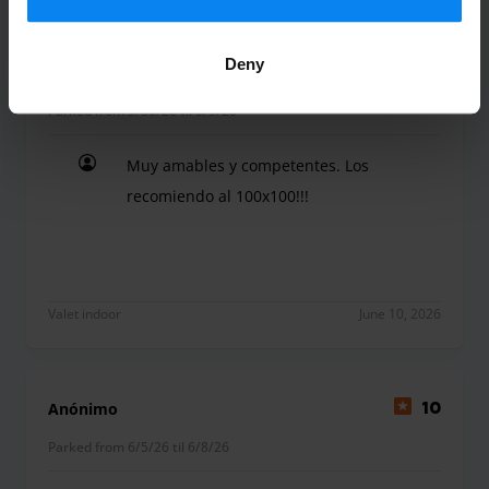
Deny
Francisco Fernández Gámez
10
Parked from 5/30/26 til 6/9/26
Muy amables y competentes. Los
recomiendo al 100x100!!!
Muy amables y competentes. Los recomiendo al 1
Valet indoor
June 10, 2026
Anónimo
10
Parked from 6/5/26 til 6/8/26