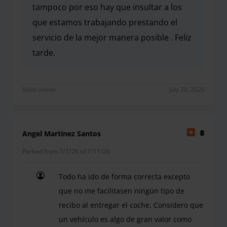
tampoco por eso hay que insultar a los
que estamos trabajando prestando el
servicio de la mejor manera posible . Feliz
tarde.
Efectivamente si nos tardamos unos minutos demás, 
Valet indoor
July 20, 2026
Angel Martínez Santos
8
Parked from 7/7/26 til 7/11/26
Todo ha ido de forma correcta excepto
que no me facilitasen ningún tipo de
recibo al entregar el coche. Considero que
un vehículo es algo de gran valor como