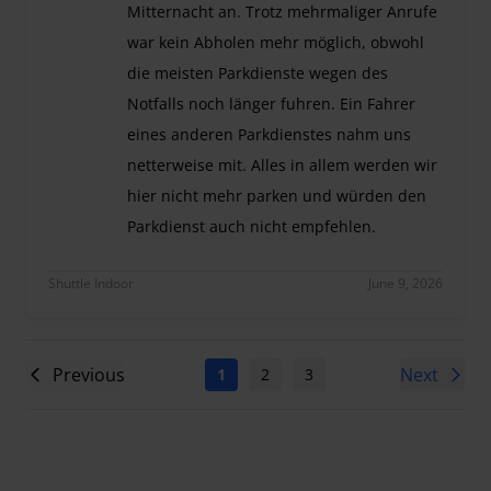
Mitternacht an. Trotz mehrmaliger Anrufe
war kein Abholen mehr möglich, obwohl
die meisten Parkdienste wegen des
Notfalls noch länger fuhren. Ein Fahrer
eines anderen Parkdienstes nahm uns
netterweise mit. Alles in allem werden wir
hier nicht mehr parken und würden den
Parkdienst auch nicht empfehlen.
Der Fahrer, der uns zum Flughafen fuhr, war fre
Shuttle Indoor
June 9, 2026
Previous
Next
1
2
3
4
5
6
7