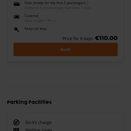
Free shuttle for the first 2 passengers
Distance 5 min
-
Average wait time: 5 min
Covered
Max. height 1.95 m.
Keep car keys
€110.00
Price for 8 days
Book
Parking Facilities
No EV charge
Waiting room