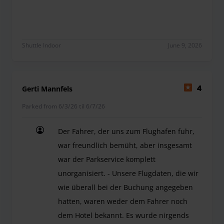
Hat alles super geklappt. Schöner Shuttlebus.
Shuttle Indoor
June 9, 2026
Gerti Mannfels
4
Parked from 6/3/26 til 6/7/26
Der Fahrer, der uns zum Flughafen fuhr,
war freundlich bemüht, aber insgesamt
war der Parkservice komplett
unorganisiert. - Unsere Flugdaten, die wir
wie überall bei der Buchung angegeben
hatten, waren weder dem Fahrer noch
dem Hotel bekannt. Es wurde nirgends