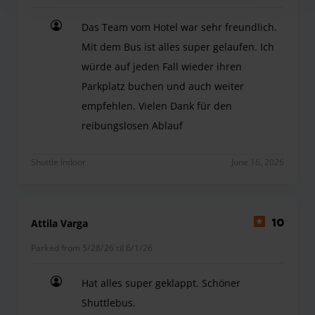
Das Team vom Hotel war sehr freundlich.
Mit dem Bus ist alles super gelaufen. Ich
würde auf jeden Fall wieder ihren
Parkplatz buchen und auch weiter
empfehlen. Vielen Dank für den
reibungslosen Ablauf
Das Team vom Hotel war sehr freundlich. Mit dem
Shuttle Indoor
June 16, 2026
Attila Varga
10
Parked from 5/28/26 til 6/1/26
Hat alles super geklappt. Schöner
Shuttlebus.