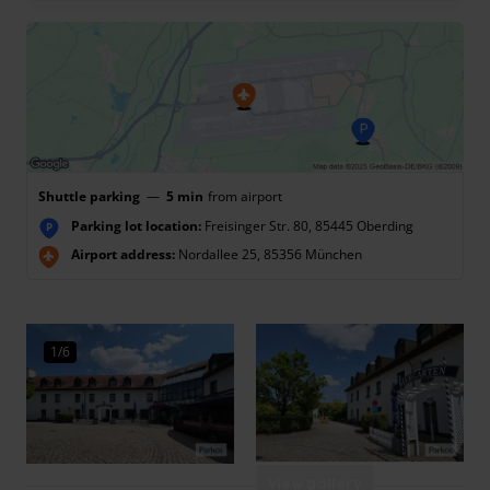
Shuttle parking
—
5 min
from airport
Parking lot location:
Freisinger Str. 80, 85445 Oberding
P
Airport address:
Nordallee 25, 85356 München
1/6
View gallery