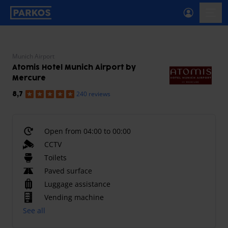
primary-navigation-label
menu
Munich Airport
Atomis Hotel Munich Airport by
Mercure
240 reviews
8,7
Open from 04:00 to 00:00
CCTV
Toilets
Paved surface
Luggage assistance
Vending machine
See all