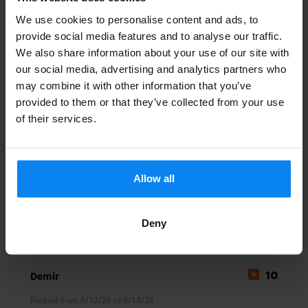
umgehend mit dem Betreiber prüfen und
We use cookies to personalise content and ads, to
korrigieren, um zukünftige
provide social media features and to analyse our traffic.
We also share information about your use of our site with
Missverständnisse zu vermeiden. Auch Ihre
our social media, advertising and analytics partners who
Hinweise bezüglich der Sprachkenntnisse
may combine it with other information that you’ve
und der Freundlichkeit an der Rezeption
provided to them or that they’ve collected from your use
leiten wir direkt weiter, um den Service vor
of their services.
Ort zu verbessern.Vielen Dank für Ihre
Mithilfe und alles Gute für Sie. Katrin von
Parkos
Allow all
Sehr geehrter Herr Traenkle,vielen Dank für Ihr wi
Shuttle Indoor
June 18, 2026
Deny
Demir
10
Parked from 6/12/26 til 6/14/26