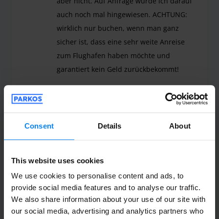
aber nicht. Auf Anfrage wurde ich darauf
auch noch mal hingewiesen. ACHTUNG:
wirklich nur buchen, wenn man ganz
sicher ist, dass eine sehr weite Anreise
zum Flughafen haben möchte und
garantiert kein Geld zurückbekommt!
Ich hatte relativ kurzfristig gebucht, 24 Stund
Shuttle Indoor
April 15, 2026
Consent
Details
About
Anonym
6
Parked from 12/26/25 til 1/4/26
This website uses cookies
We use cookies to personalise content and ads, to
Der Zugang aus der Tiefgarage früh
provide social media features and to analyse our traffic.
morgens, sowie der Zugang zur Tiefgarage
We also share information about your use of our site with
zur normalen Uhrzeit abends an Sonn-
our social media, advertising and analytics partners who