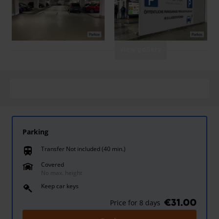
View gallery
Parking
Transfer Not included (40 min.)
train
Covered
No max. height
Keep car keys
€31.00
Price for 8 days