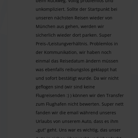
beim Rückweg. Völlig problemlos und
ticket.
unkompliziert. Sollte der Startpunkt bei
There is very limited local public transport between
unseren nächsten Reisen wieder von
00:40 and 04:11. The journey to the airport takes longer
München aus gehen, werden wir
during this period.
sicherlich wieder dort parken. Super
Preis-/Leistungverhältnis. Problemlos in
der Kommunikation, wir haben noch
einmal das Reisedatum ändern müssen
was ebenfalls reibungslos geklappt hat
und sofort bestätigt wurde. Da wir nicht
geflogen sind (wir sind keine
Flugreisenden :) ) können wir den Transfer
zum Flughafen nicht bewerten. Super nett
fanden wir die email während unseres
Urlaubs von unserem Auto, dass es ihm
„gut“ geht. Uns war es wichtig, das unser