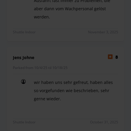
Ausfahrt fast immer zu Problemen, die
aber dann vom Wachpersonal gelöst
werden.
Leider wird nach der Buchung das KFZ-Kennzeich
Shuttle Indoor
November 3, 2025
Jens Johne
8
Parked from 10/4/25 til 10/18/25
wir haben uns sehr gefreut, haben alles
so vorgefunden wie beschrieben, sehr
gerne wieder.
wir haben uns sehr gefreut, haben alles so vorg
Shuttle Indoor
October 31, 2025