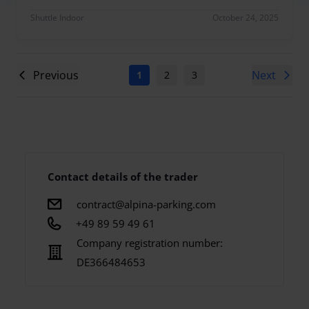
Die U-Bahn funktioniert sehr gut, nur die S-Bahn
Shuttle Indoor
October 24, 2025
Previous
Next
1
2
3
4
5
6
7
Contact details of the trader
contract@alpina-parking.com
+49 89 59 49 61
Company registration number:
DE366484653