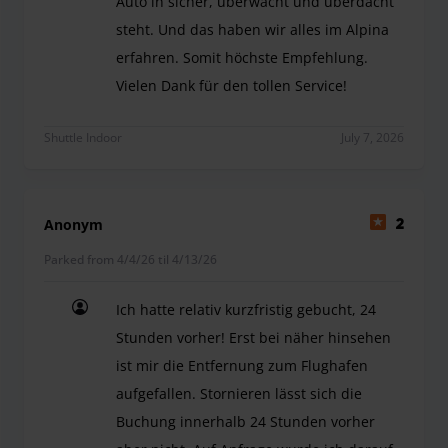
Auto in sicher, überwacht und überdacht
steht. Und das haben wir alles im Alpina
erfahren. Somit höchste Empfehlung.
Vielen Dank für den tollen Service!
Wir hatten unser Auto während unserer Radreise 
Shuttle Indoor
July 7, 2026
Anonym
2
Parked from 4/4/26 til 4/13/26
Ich hatte relativ kurzfristig gebucht, 24
Stunden vorher! Erst bei näher hinsehen
ist mir die Entfernung zum Flughafen
aufgefallen. Stornieren lässt sich die
Buchung innerhalb 24 Stunden vorher