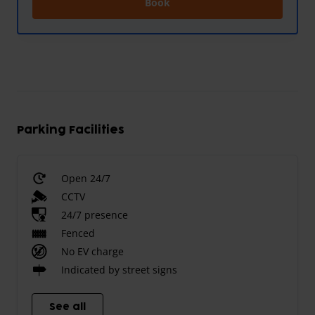
Book
Parking Facilities
Open 24/7
CCTV
24/7 presence
Fenced
No EV charge
Indicated by street signs
See all