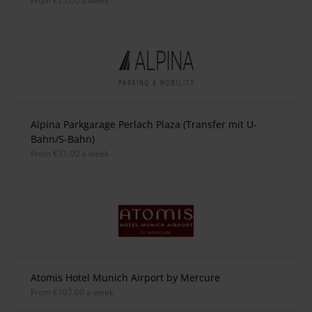
from €75.00 a week
Alpina Parkgarage Perlach Plaza (Transfer mit U-
Bahn/S-Bahn)
from €31.00 a week
Atomis Hotel Munich Airport by Mercure
from €107.00 a week