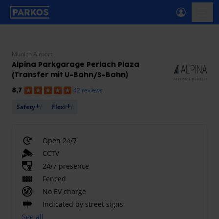
primary-navigation-label
menu
Munich Airport
Alpina Parkgarage Perlach Plaza
(Transfer mit U-Bahn/S-Bahn)
42 reviews
8,7
Safety
Flexi
Open 24/7
CCTV
24/7 presence
Fenced
No EV charge
Indicated by street signs
See all