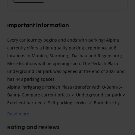
Important information
Every car journey begins and ends with parking! Alpina
currently offers a high-quality parking experience at 8
locations in Munich, Starnberg, Dachau and Regensburg.
More locations will be opening soon. The Perlach Plaza
underground car park was opened at the end of 2022 and
has 448 parking spaces.
Alpina Parkgarage Perlach Plaza (transfer with U-Bahn/S-
Bahn)- Compare current prices ✓ Underground car park ✓
Excellent partner ✓ Self-parking service ✓ Book directly
with Parkos
Read more
With the Alpina Parkgarage Perlach Plaza parking facility,
Rating and reviews
you can park easily and take the S-Bahn and U-Bahn to the