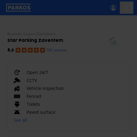
primary-navigation-label
menu
Brussels Airport (Zaventem)
Star Parking Zaventem
782 reviews
8,6
Open 24/7
CCTV
Vehicle inspection
Fenced
Toilets
Paved surface
See all