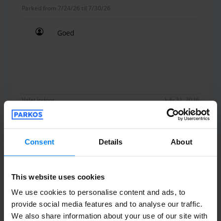
Parked from 7/24/26 til 7/30/26
Goed
Goed
Valet indoor
July 31, 2026
Consent
Details
About
Anoniem
2
Parked from 7/17/26 til 7/27/26
This website uses cookies
Bij aankomst bij de parkeerplaats bleek
We use cookies to personalise content and ads, to
dat ik extra moest betalen voor de
provide social media features and to analyse our traffic.
shuttledienst. In het overzicht van de
We also share information about your use of our site with