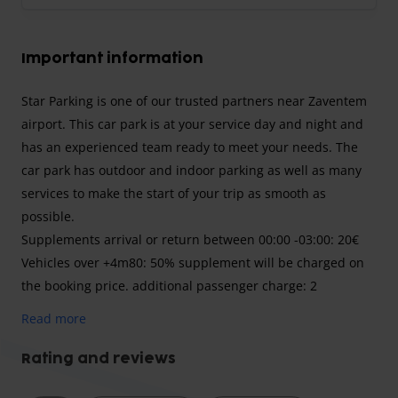
Important information
Star Parking is one of our trusted partners near Zaventem
airport. This car park is at your service day and night and
has an experienced team ready to meet your needs. The
car park has outdoor and indoor parking as well as many
services to make the start of your trip as smooth as
possible.
Supplements arrival or return between 00:00 -03:00: 20€
Vehicles over +4m80: 50% supplement will be charged on
the booking price. additional passenger charge: 2
passengers per booking, above 2 passengers: 10€/person.
Read more
Any delay: 1st day = €30. On departure: 1 hour late: €7. 2
hours late: €15. 3 hours late: €20. 4 hours late: €25. If you
Rating and reviews
have a problem with your documents and wish to return