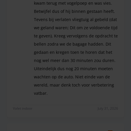
kwam terug met vogelpoep en was vies.
Betwijfel dus of hij binnen gestaan heeft.
Tevens bij verlaten vliegtuig al gebeld (dat
we geland waren; Dit om ze voldoende tijd
te geven). Kreeg vervolgens de opdracht te
bellen zodra we de bagage hadden. Dit
gedaan en kregen toen te horen dat het
nog wel meer dan 30 minuten zou duren.
Uiteindelijk dus nog 20 minuten moeten
wachten op de auto. Niet einde van de
wereld, maar denk toch voor verbetering
vatbar.
Auto zou binnen moeten staan, maar kwam terug me
Valet indoor
July 31, 2026