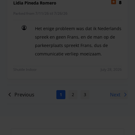
Lidia Pineda Romero
8
Parked from 7/11/26 til 7/26/26
Het enige probleem was dat ik Nederlands
spreek en geen Frans, en de man op de
parkeerplaats spreekt Frans, dus de
communicatie verliep moeizaam.
Het enige probleem was dat ik Nederlands spree
Shuttle Indoor
July 28, 2026
Previous
Next
1
2
3
4
5
6
7